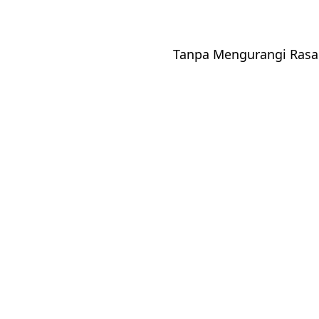
Senin, 14 April 2025
Tanpa Mengurangi Rasa
Pukul : 10.00 WITA - Selesai
Resepsi
Senin, 14 April 2025
Pukul : 11.30 WITA - Selesai
Kediaman Mempelai Perempuan
Jln Kundala, Desa Teppo, Tellu Limpoe, Kab
Sidrap