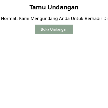
Tamu Undangan
 Hormat, Kami Mengundang Anda Untuk Berhadir Di 
Buka Undangan
Mohon maaf apabila ada kesalahan penulisan nama/gelar
.