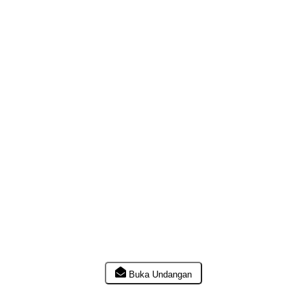
The Weddding Of
Ekki & Idda
Ekki & Idda
Minggu, 29 Maret 2026
Dear
Tamu Undangan
Buka Undangan