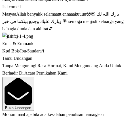
Isti comell
MasyaaAllah banyakk selamaattt ennaaakuuuu🥹😍 بارك الله لك
وبارك عليك وجمع بينكما فى خير 💐 semoga menjadi keluarga yang
bahagia dunia dan akhirat💕
Enna & Emmank
Kpd Bpk/Ibu/Saudara/i
Tamu Undangan
Tanpa Mengurangi Rasa Hormat, Kami Mengundang Anda Untuk
Berhadir Di Acara Pernikahan Kami.
Buka Undangan
Mohon maaf apabila ada kesalahan penulisan nama/gelar