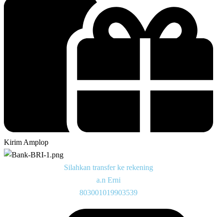
Kirim Amplop
Silahkan transfer ke rekening
a.n Erni
803001019903539