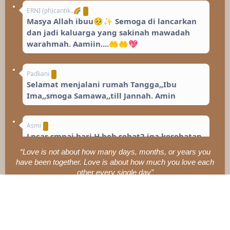
ERNI (ph)cantik..🌈
Masya Allah ibuu🥺✨ Semoga di lancarkan
dan jadi kaluarga yang sakinah mawadah
warahmah. Aamiin....🤲🤲💖
Padliani
Selamat menjalani rumah Tangga,,Ibu
Ima,,smoga Samawa,,till Jannah. Amin
Asmi
Lncar smpai hari H beb sehat2 jga kesehatan
🥰🥰🥰
“Love is not about how many days, months, or years you
have been together. Love is about how much you love each
other every single day”
Asma
Terharukuuuu ibuuu yg selalu jalan sndiri
skrng ada mi tmnn jalan nyaa🥰🥺🖤
Ery