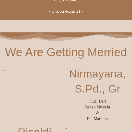
- Q.S. Ar-Rum: 21 -
We Are Getting Merried
Nirmayana,
S.Pd., Gr
Putri Dari
Bapak Mustafa
&
Ibu Marhana