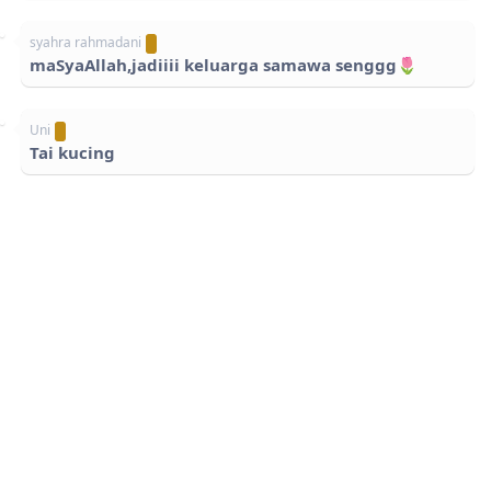
syahra rahmadani
maSyaAllah,jadiiii keluarga samawa senggg🌷
Uni
Tai kucing