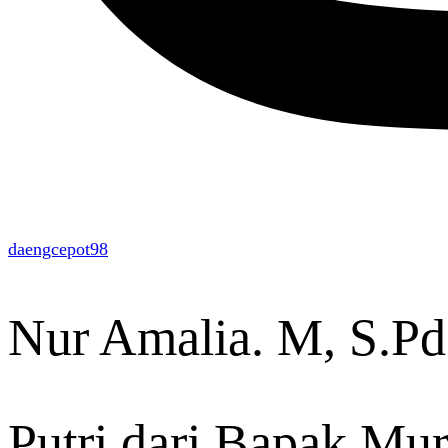
daengcepot98
Nur Amalia. M, S.Pd
Putri dari Bapak Mur