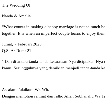
The Wedding Of
Nanda & Amelia
“What counts in making a happy marriage is not so much how
together. It is when an imperfect couple learns to enjoy their
Jumat, 7 Februari 2025
Q.S. Ar-Rum: 21
" Dan di antara tanda-tanda kekuasaan-Nya diciptakan-Nya 
kamu. Sesungguhnya yang demikian menjadi tanda-tanda keb
Assalamu’alaikum Wr. Wb.
Dengan memohon rahmat dan ridho Allah Subhanahu Wa Ta’a