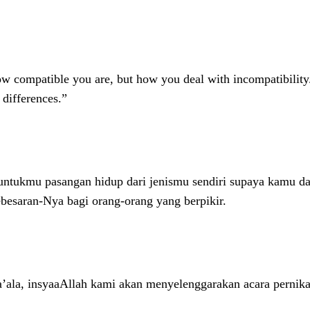
 compatible you are, but how you deal with incompatibility.
 differences.”
untukmu pasangan hidup dari jenismu sendiri supaya kamu dap
esaran-Nya bagi orang-orang yang berpikir.
la, insyaaAllah kami akan menyelenggarakan acara pernika