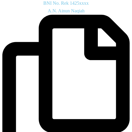
BNI No. Rek 1425xxxx
A.N. Ainun Naqiah