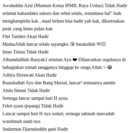
Awaluddin Aziz (Mantum Ketua IPMIL Raya Unhas)
Tidak Hadir
selamat kakandaku sukses dan sehat selalu, senantiasa hal" baik
menghampirita kak , maaf belum bisa hadir yah kak, dikarenakan
jarak yang lintas pulau kak
Fitri Tamher
Akan Hadir
MashaAllah lancar selalu sayangku 😘 barakallah 🫶🏻
Intan Triana
Tidak Hadir
Alhamdulillah Banyak2 selamat Ayu ❤️ Dilancarkan segalanya di
bahagiakan rumah tangganya hinggap ke surga Allah ✨😭
Aditya Herawati
Akan Hadir
Baarakallah Ayu dan Bang Marsal, lancar² semuanya aamiin
Ahda fitriani
Tidak Hadir
Semoga lancar sampai hari H ayuu
Febri syam (jepang)
Tidak Hadir
Lancar sampai hari H nya sodari, semoga sakinah mawadah
warahmah nanti nya
Sudarman Djamaluddin gani
Hadir