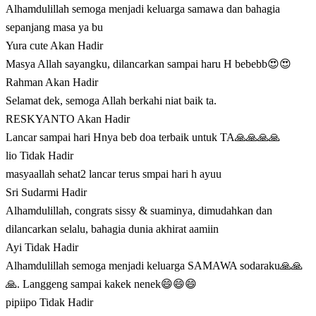
Alhamdulillah semoga menjadi keluarga samawa dan bahagia
sepanjang masa ya bu
Yura cute
Akan Hadir
Masya Allah sayangku, dilancarkan sampai haru H bebebb😍😍
Rahman
Akan Hadir
Selamat dek, semoga Allah berkahi niat baik ta.
RESKYANTO
Akan Hadir
Lancar sampai hari Hnya beb doa terbaik untuk TA🙏🙏🙏🙏
lio
Tidak Hadir
masyaallah sehat2 lancar terus smpai hari h ayuu
Sri Sudarmi
Hadir
Alhamdulillah, congrats sissy & suaminya, dimudahkan dan
dilancarkan selalu, bahagia dunia akhirat aamiin
Ayi
Tidak Hadir
Alhamdulillah semoga menjadi keluarga SAMAWA sodaraku🙏🙏
🙏. Langgeng sampai kakek nenek😄😄😄
pipiipo
Tidak Hadir