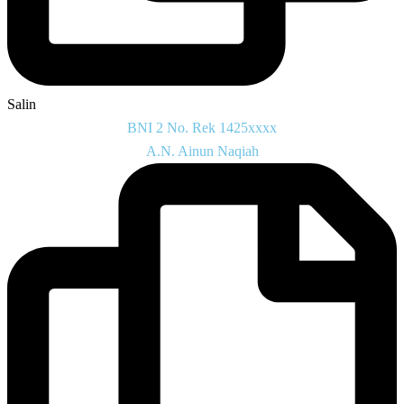
Salin
BNI 2 No. Rek 1425xxxx
A.N. Ainun Naqiah