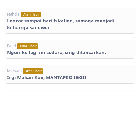
Nahdia
Akan Hadir
Lancar sampai hari h kalian, semoga menjadi
keluarga samawa
Farid
Tidak Hadir
Ngeri ko lagi ini sodara, smg dilancarkan.
Marwan
Akan Hadir
Irgi Makan Kue, MANTAPKO IGGII
Alfian Casela
Akan Hadir
Semoga lancar sampai hari acara dan semoga jadi
keluarga yang samawa, nanti di usahakan datang
kalau ada izin
Muhammad faiz
Tidak Hadir