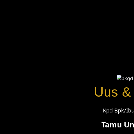
ayu
Selamat menjalankan ibadah terpanjang dek,
smga jadi keluarga yg samawa 😘😘
Nama
Selamat menempuh hidup baru uus
Uus &
Kpd Bpk/Ibu
Tamu U