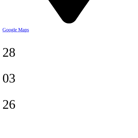
Google Maps
28
03
26