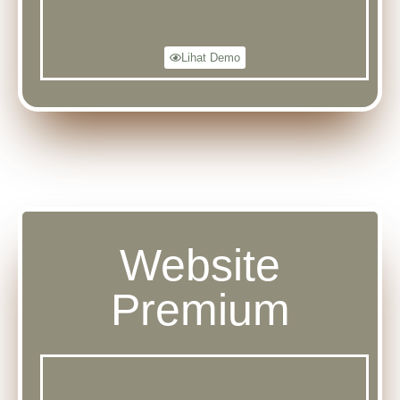
Lihat Demo
Website
Premium