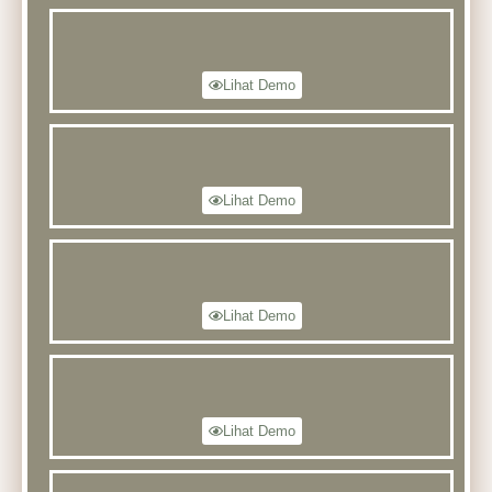
Lihat Demo
Lihat Demo
Lihat Demo
Lihat Demo