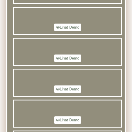
Lihat Demo
Lihat Demo
Lihat Demo
Lihat Demo