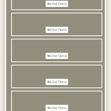
Lihat Demo
Lihat Demo
Lihat Demo
Lihat Demo
Lihat Demo