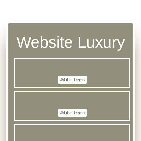
Website Luxury
Lihat Demo
Lihat Demo